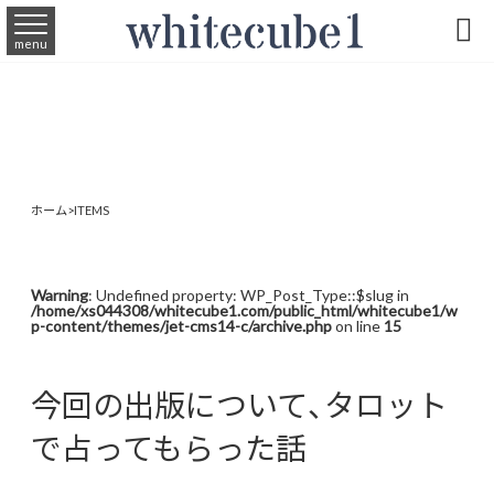

menu
ホーム
>
ITEMS
Warning
: Undefined property: WP_Post_Type::$slug in
/home/xs044308/whitecube1.com/public_html/whitecube1/w
p-content/themes/jet-cms14-c/archive.php
on line
15
今回の出版について、タロット
で占ってもらった話