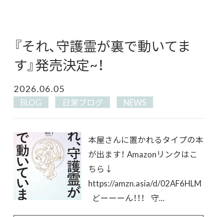
『それ、守護霊が裏で動いてま
す』発売決定~！
2026.06.05
BLOG
日常ブログ
NEWS
本屋さんに置かれるタイプの本
が出ます！ Amazonリンクはこ
ちら↓
https://amzn.asia/d/02AF6HLM
どーーーん！！！ 守...