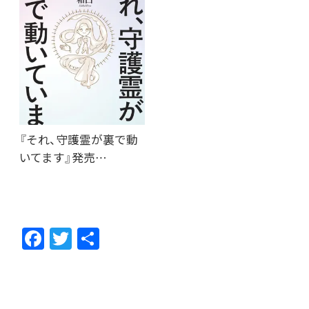
『それ、守護霊が裏で動
いてます』発売…
F
T
共
ac
w
有
e
itt
b
er