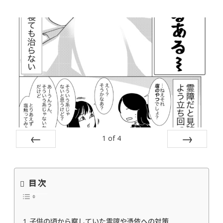
1
of
4
Prev
Next
目次
子供の頃から察していた霊障や憑依への対策