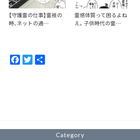
【守護霊の仕事】霊視の
霊感体質って困るよね
時、ネットの通…
え。子供時代の霊…
F
T
共
ac
w
有
e
itt
b
er
o
o
k
Category