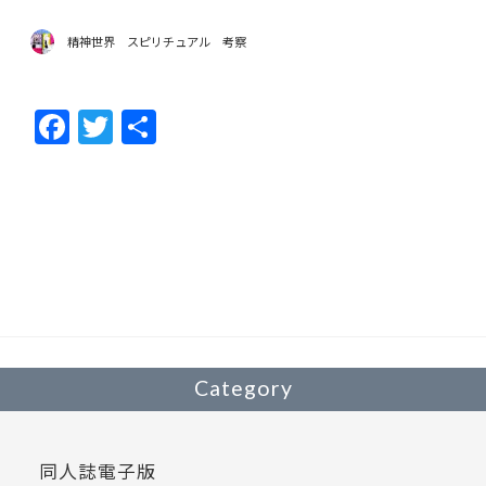
精神世界 スピリチュアル 考察
F
T
共
ac
w
有
e
itt
b
er
o
o
k
Category
同人誌電子版