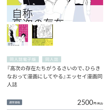
同人誌電子版
同人誌
『高次の存在たちがうるさいので、ひらき
なおって漫画にしてやる』エッセイ漫画同
人誌
2500
通常価格
円
(税込)