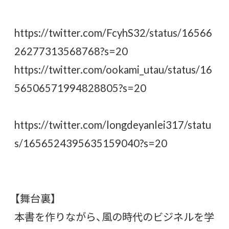
https://twitter.com/FcyhS32/status/16566
26277313568768?s=20
https://twitter.com/ookami_utau/status/16
56506571994828805?s=20
https://twitter.com/longdeyanlei317/statu
s/1656524395635159040?s=20
【舞台裏】
本書を作りながら、風の時代のビジネルを学