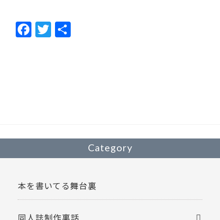
F
T
共
ac
w
有
e
itt
b
er
o
o
k
Category
本を書いてる舞台裏
同人誌制作裏話