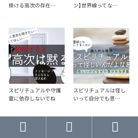
掛ける高次の存在…
ン】世界線ってな…
スピリチュアルや守護
スピリチュアルは怪し
霊に依存しないでね
いって自分でも思…



F
T
共