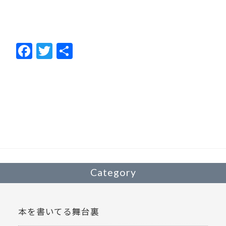
F
T
共
ac
w
有
e
itt
b
er
o
o
k
Category
本を書いてる舞台裏