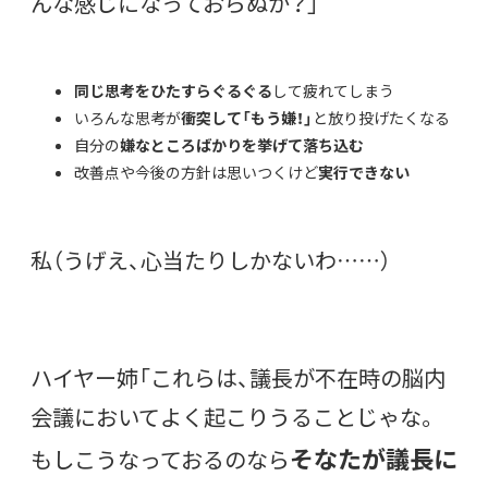
んな感じになっておらぬか？」
同じ思考をひたすらぐるぐる
して疲れてしまう
いろんな思考が
衝突して「もう嫌！」
と放り投げたくなる
自分の
嫌なところばかりを挙げて落ち込む
改善点や今後の方針は思いつくけど
実行できない
私（うげえ、心当たりしかないわ……）
ハイヤー姉「これらは、議長が
不在
時の脳内
会議においてよく起こりうることじゃな。
そなたが議長に
もしこうなっておるのなら