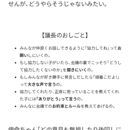
せんが、どうやらそうじゃないみたい。
【議長のおしごと】
みんなが仲良くお話しできるように「協力してね」って
お
願い
しにいくの。
もし協力しない子がいたら、会議の裏でこっそり「どうし
て協力したくないのか」を
聞きにいく
の。
もしみんなが好き勝手に発言しだしたら「順番こだよ！」
って
大きな声で言う
の。
協力してくれたり、正直に思っていることを教えてくれ
た子には
「ありがとう」って言う
の。
みんなに会議での
お約束とルール
を教えてあげるの。
使命ちゃん「どの意見も無視したり後回しに