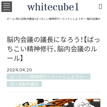

menu
ホーム
>
同人誌制作裏話
>
ばっちこい精神修行〜メントレしようぜ〜
>
脳内会議の議長に
脳内会議の議長になろう！【ばっ
ちこい精神修行、脳内会議のル
ール】
2024.04.20
ばっちこい精神修行〜メントレしようぜ〜
同人誌制作裏話