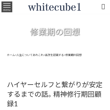

menu
修業期の回想
ホーム
>
人生についてあれこれ
>
高次を認識する
>
修業期の回想
ハイヤーセルフと繋がりが安定
するまでの話。精神修行期回顧
録1